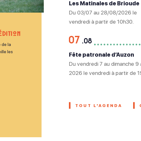
Les Matinales de Brioude
Du 03/07 au 28/08/2026 le
vendredi à partir de 10h30.
édition
07
.08
 de la
lle les
Fête patronale d’Auzon
Du vendredi 7 au dimanche 9
2026 le vendredi à partir de 1
samedi à partir de 15h. Le di
à partir de 11h.
S
TOUT L'AGENDA