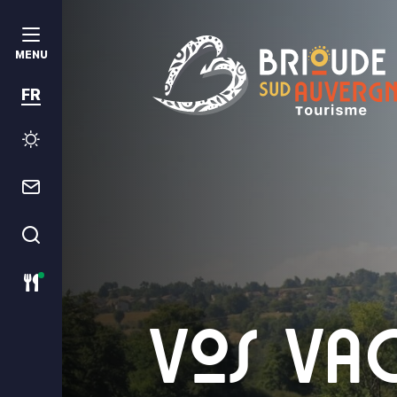
MENU
FR
Météo
Contact
Je recherche
Restaurants ouverts ce jour
Vos va