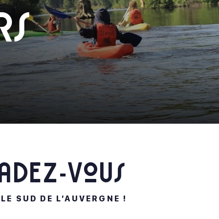
rs
adez-vous
LE SUD DE L’AUVERGNE !