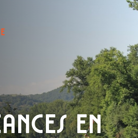
Brio
cances en