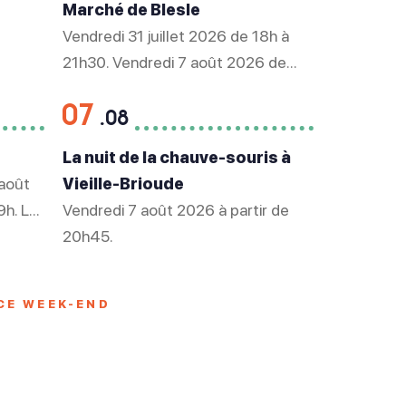
Marché de Blesle
Vendredi 31 juillet 2026 de 18h à
21h30. Vendredi 7 août 2026 de
18h à 21h30. Vendredi 14 août
07
2026 de 18h à 21h30. Vendredi 21
.08
août 2026 de 18h à 21h30.
La nuit de la chauve-souris à
Vendredi 28 août 2026 de 18h à
 août
Vieille-Brioude
21h30.
9h. Le
Vendredi 7 août 2026 à partir de
manche
20h45.
CE WEEK-END