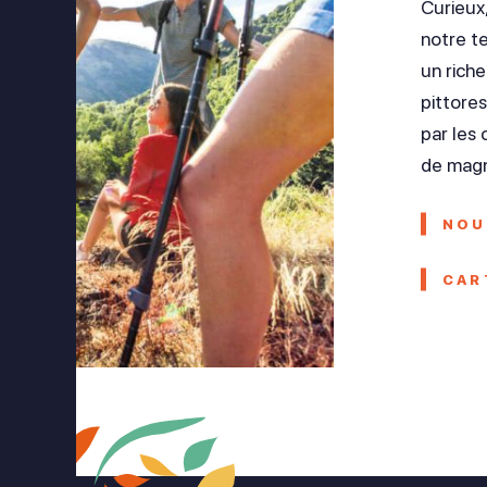
Curieux
notre te
un riche
pittore
par les
de magn
NOU
CAR