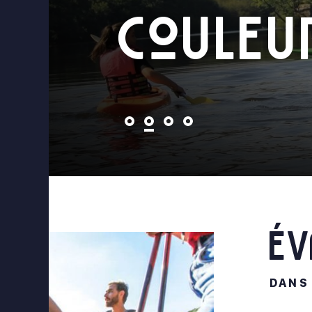
couleu
Év
DANS 