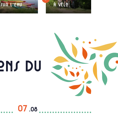
sur l'eau
à vélo
ions du
07
.08