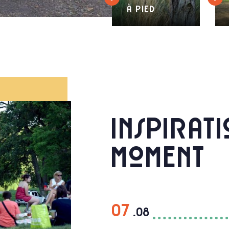
à pied
Inspirat
moment
07
.08