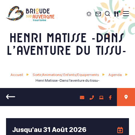
Météo
Contact
Restau
Je recher
Brioude Sud Auvergne Tourisme
Henri Matisse -Dans
l’aventure du tissu-
Accueil
Sortir/Animations/ Enfants/Equipements
Agenda
Henri Matisse -Dans l’aventure du tissu-
Retour
Jusqu'au
31 Août 2026
Ajo