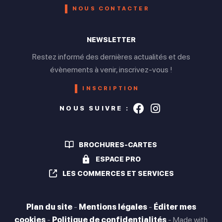
NOUS CONTACTER
10h à 18h30.
Du 01/09 au 18/10/2026 le lundi de 14h à 18h. Le mardi,
NEWSLETTER
mercredi, jeudi, vendredi, jours fériés et les week-ends de
Restez informé des dernières actualités et des
10h à 18h.
évènements à venir, inscrivez-vous !
INSCRIPTION
Suivez-nous s
Suivez-nou
NOUS SUIVRE :
| ©
Leaflet
OpenStreetMap
BROCHURES-CARTES
CALCULER MON ITINÉRAIRE
ESPACE PRO
LES COMMERCES ET SERVICES
Plan du site
-
Mentions légales
-
Éditer mes
cookies
-
Politique de confidentialités
-
Made with