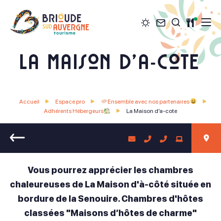
Météo
Contact
Restau
Je recher
Brioude Sud Auvergne Tourisme
La Maison d’a-cote
Accueil
Espace pro
Ensemble avec nos partenaires
Adhérents Hébergeurs
La Maison d’a-cote
Retour
Vous pourrez apprécier les chambres
chaleureuses de La Maison d'à-côté située en
bordure de la Senouire. Chambres d'hôtes
classées "Maisons d’hôtes de charme"