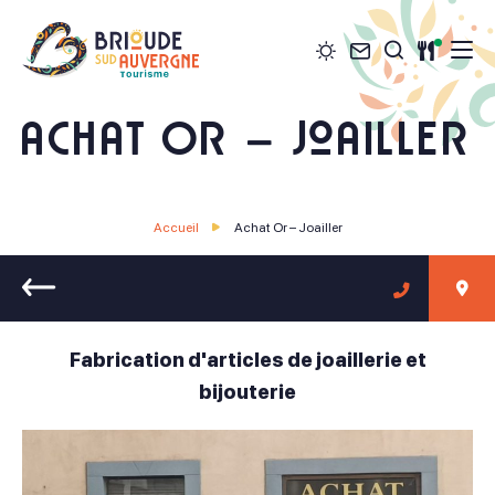
Météo
Contact
Restau
Je recher
Brioude Sud Auvergne Tourisme
Achat Or – Joailler
Accueil
Achat Or – Joailler
Retour
Fabrication d'articles de joaillerie et
bijouterie