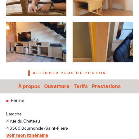
AFFICHER PLUS DE PHOTOS
À propos
Ouverture
Tarifs
Prestations
Fermé
Laroche
4 rue du Château
43360
Bournoncle-Saint-Pierre
Voir mon itinéraire