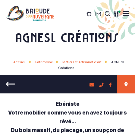
Météo
Contact
Restau
Je recher
Brioude Sud Auvergne Tourisme
AGNESL Créations
Accueil
Patrimoine
Métiers et Artisanat d’art
AGNESL
Créations
Retour
Ebéniste
Votre mobilier comme vous en avez toujours
rêvé…
Du bois massif, du placage, un soupçon de