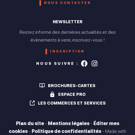
NOUS CONTACTER
Ouvert de 09h à 12h et de 13h à 18h
NEWSLETTER
Vendredi
Restez informé des dernières actualités et des
Ouvert de 09h à 12h et de 13h à 18h
évènements à venir, inscrivez-vous !
Samedi
INSCRIPTION
Fermé
Suivez-nous s
Suivez-nou
NOUS SUIVRE :
Dimanche
Fermé
BROCHURES-CARTES
ESPACE PRO
LES COMMERCES ET SERVICES
Toute l'année
Ouverture le lundi, mardi, mercredi, jeudi et vendredi de 9h à
12h et de 13h à 18h.
Plan du site
-
Mentions légales
-
Éditer mes
Fermeture congés: 3 premières semaines d'août.
cookies
-
Politique de confidentialités
-
Made with