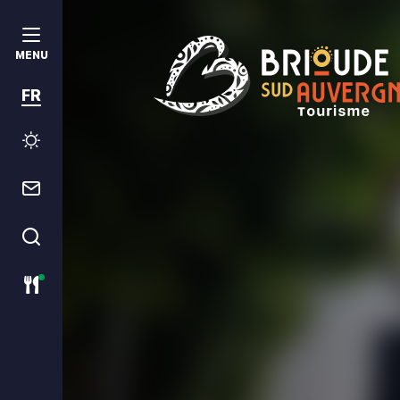
MENU
FR
Brioude Sud Auvergne Tourism
Météo
Contact
Je recherche
Restaurants ouverts ce jour