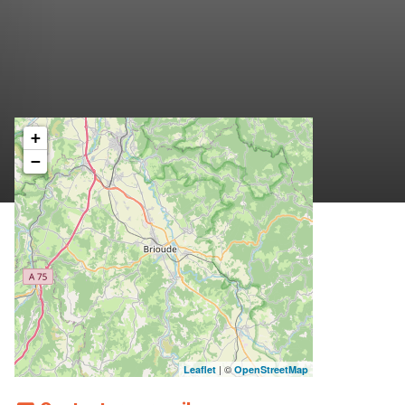
+
−
| ©
Leaflet
OpenStreetMap