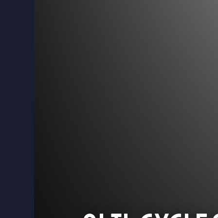
ok
stagram