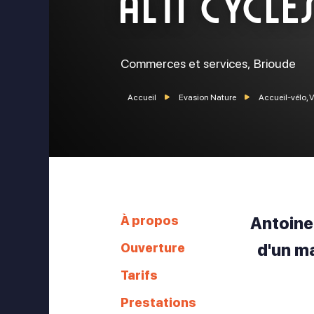
Alti Cycle
Commerces et services,
Brioude
Accueil
Evasion Nature
Accueil-vélo, 
À propos
Antoine
Ouverture
d'un ma
Tarifs
Prestations