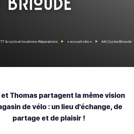
s Brioude
VTT & cyclo et locations-Réparations
« accueil vélo »
Alti Cycles Brioude
 et Thomas partagent la même vision
gasin de vélo : un lieu d'échange, de
partage et de plaisir !