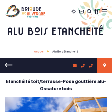
Météo
Contact
Restau
Je recher
Brioude Sud Auvergne Tourisme
Alu Bois Etancheité
Accueil
Alu Bois Etancheité
Retour
Etanchéité toit/terrasse-Pose gouttière alu-
Ossature bois