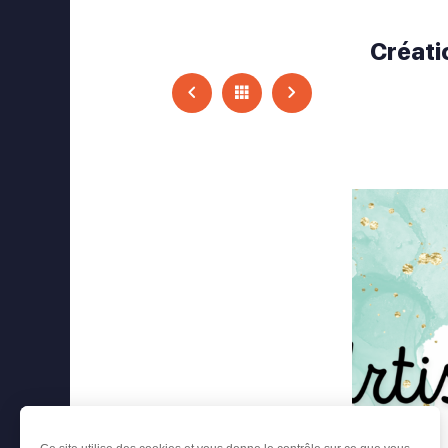
ok
stagram
Créati