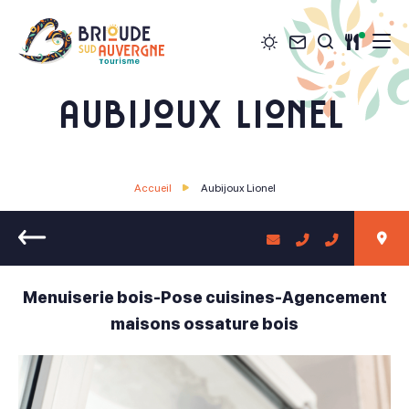
Météo
Contact
Restau
Je recher
Brioude Sud Auvergne Tourisme
Aubijoux Lionel
Accueil
Aubijoux Lionel
Retour
Menuiserie bois-Pose cuisines-Agencement
maisons ossature bois