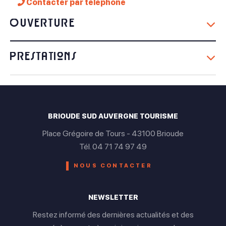
Contacter par téléphone
Ouverture
Du 01 Janvier au 31 Décembre
Prestations
Lundi
Équipements
Fermé
Mardi
Parking à proximité
BRIOUDE SUD AUVERGNE TOURISME
Ouvert
Place Grégoire de Tours - 43100 Brioude
Tél. 04 71 74 97 49
Mercredi
NOUS CONTACTER
Ouvert
Jeudi
NEWSLETTER
Ouvert
Restez informé des dernières actualités et des