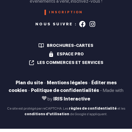
évènements à venir, inscrivez-vous !
Vendredi
INSCRIPTION
Ouvert
Suivez-nous s
Suivez-nou
NOUS SUIVRE :
Samedi
Ouvert
BROCHURES-CARTES
Dimanche
ESPACE PRO
Fermé
LES COMMERCES ET SERVICES
Plan du site
-
Mentions légales
-
Éditer mes
Toute l'année. Tous les jours.
cookies
-
Politique de confidentialités
-
Made with
Fermé lundi et dimanche.
by
IRIS Interactive
Ce site est protégé par reCAPTCHA. Les
règles de confidentialité
et les
conditions d'utilisation
de Google s'appliquent.