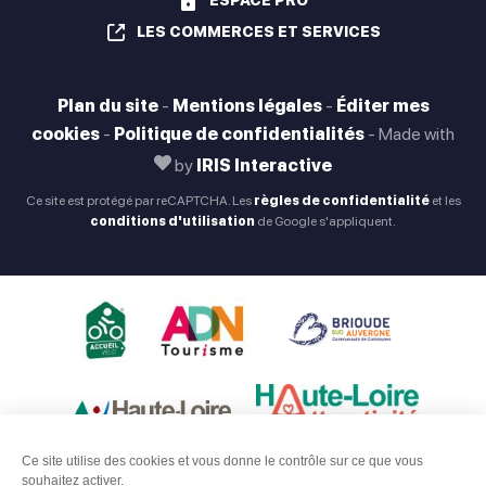
ESPACE PRO
LES COMMERCES ET SERVICES
Plan du site
-
Mentions légales
-
Éditer mes
cookies
-
Politique de confidentialités
-
Made with
by
IRIS Interactive
Ce site est protégé par reCAPTCHA. Les
règles de confidentialité
et les
conditions d'utilisation
de Google s'appliquent.
Ce site utilise des cookies et vous donne le contrôle sur ce que vous
souhaitez activer.