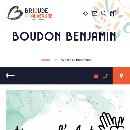
Météo
Contact
Restau
Je recher
Brioude Sud Auvergne Tourisme
BOUDON Benjamin
Accueil
BOUDON Benjamin
Retour