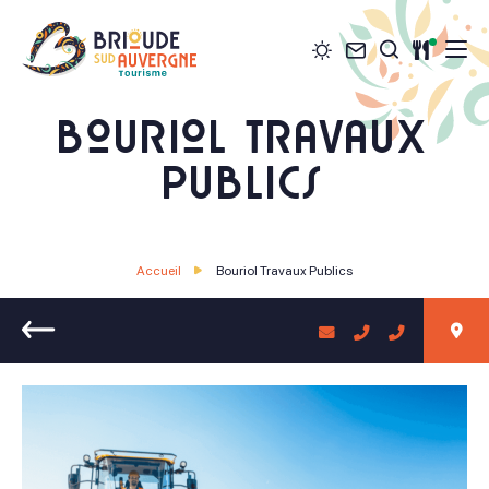
Météo
Contact
Restau
Je recher
Brioude Sud Auvergne Tourisme
Bouriol Travaux
Publics
Accueil
Bouriol Travaux Publics
Retour