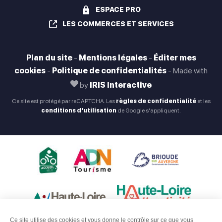
ESPACE PRO
LES COMMERCES ET SERVICES
Plan du site
-
Mentions légales
-
Éditer mes
cookies
-
Politique de confidentialités
-
Made with
by
IRIS Interactive
Ce site est protégé par reCAPTCHA. Les
règles de confidentialité
et les
conditions d'utilisation
de Google s'appliquent.
Ce site utilise des cookies et vous donne le contrôle sur ce que vous