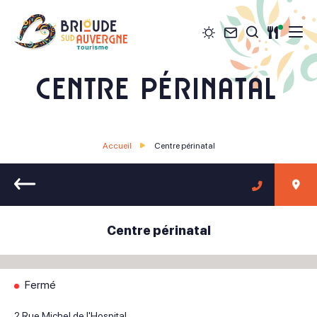
Météo
Contact
Restau
Je recher
Brioude Sud Auvergne Tourisme
Centre périnatal
Accueil
Centre périnatal
Retour
Centre périnatal
Fermé
2 Rue Michel de l'Hospital