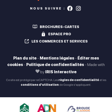
Suivez-nous s
Suivez-nou
NOUS SUIVRE :
BROCHURES-CARTES
ESPACE PRO
LES COMMERCES ET SERVICES
Plan du site
-
Mentions légales
-
Éditer mes
cookies
-
Politique de confidentialités
-
Made with
by
IRIS Interactive
Ce site est protégé par reCAPTCHA. Les
règles de confidentialité
et les
conditions d'utilisation
de Google s'appliquent.