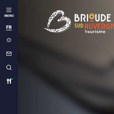
MENU
FR
Brioude Sud Auvergne Tourism
Météo
Contact
Je recherche
Restaurants ouverts ce jour