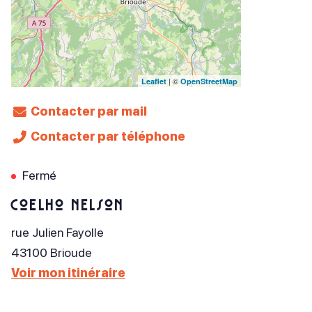
| ©
Leaflet
OpenStreetMap
Contacter par mail
Contacter par téléphone
Fermé
Coelho Nelson
rue Julien Fayolle
43100
Brioude
Voir mon itinéraire