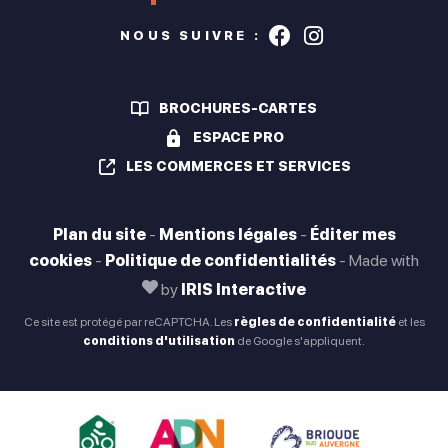
Suivez-nous s
Suivez-nou
NOUS SUIVRE :
BROCHURES-CARTES
ESPACE PRO
LES COMMERCES ET SERVICES
Plan du site
-
Mentions légales
-
Éditer mes
cookies
-
Politique de confidentialités
-
Made with
by
IRIS Interactive
Ce site est protégé par reCAPTCHA. Les
règles de confidentialité
et les
conditions d'utilisation
de Google s'appliquent.