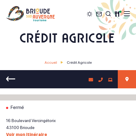
Météo
Contact
Restau
Je recher
Brioude Sud Auvergne Tourisme
Crédit Agricole
Accueil
Crédit Agricole
Retour
Fermé
16 Boulevard Vercingétorix
43100
Brioude
Voir mon itinéraire