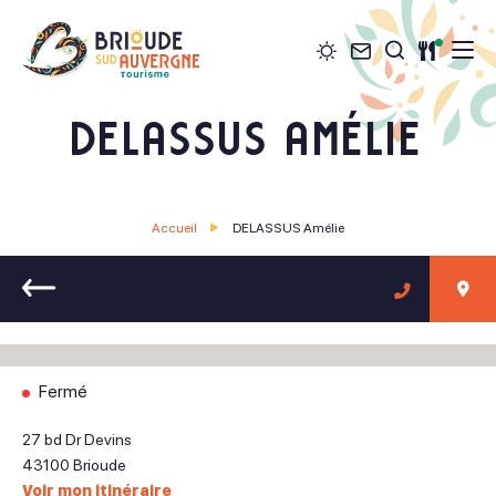
Météo
Contact
Restau
Je recher
Brioude Sud Auvergne Tourisme
DELASSUS Amélie
Accueil
DELASSUS Amélie
Retour
Fermé
27 bd Dr Devins
43100
Brioude
Voir mon itinéraire