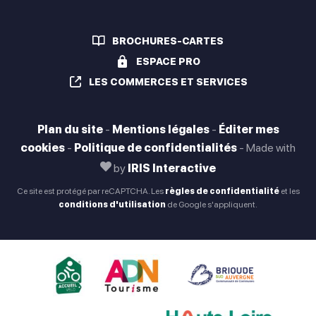
BROCHURES-CARTES
ESPACE PRO
LES COMMERCES ET SERVICES
Plan du site
-
Mentions légales
-
Éditer mes
cookies
-
Politique de confidentialités
-
Made with
by
IRIS Interactive
Ce site est protégé par reCAPTCHA. Les
règles de confidentialité
et les
conditions d'utilisation
de Google s'appliquent.