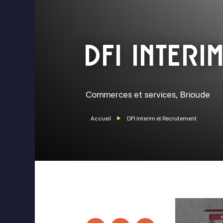
DFI Interi
Commerces et services,
Brioude
Accueil
DFI Interim et Recrutement
ok
stagram