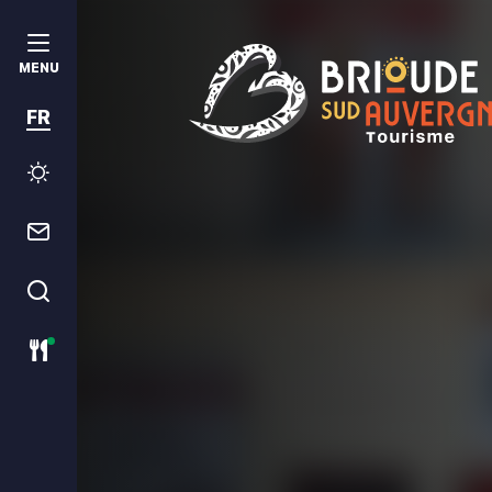
MENU
FR
Brioude Sud Auvergne Tourism
Météo
Contact
Je recherche
Restaurants ouverts ce jour