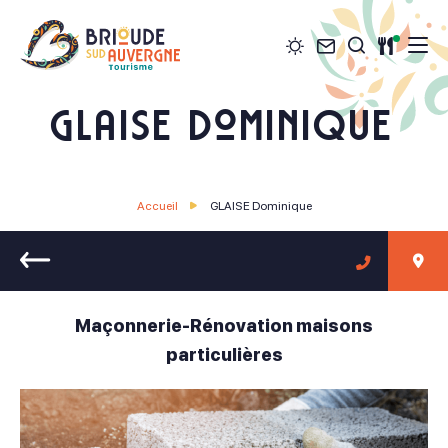
Météo
Contact
Restau
Je recher
Brioude Sud Auvergne Tourisme
GLAISE Dominique
Accueil
GLAISE Dominique
Retour
Maçonnerie-Rénovation maisons
particulières