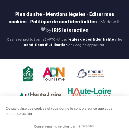
Plan du site
-
Mentions légales
-
Éditer mes
cookies
-
Politique de confidentialités
-
Made with
by
IRIS Interactive
Ce site est protégé par reCAPTCHA. Les
règles de confidentialité
et les
conditions d'utilisation
de Google s'appliquent.
Ce site utilise des cookies et vous donne le contrôle sur ce que vous
souhaitez activer.
Consentements certifiés par