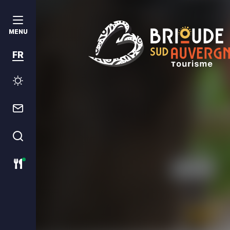
MENU
FR
Brioude Sud Auvergne Tourism
Météo
Contact
Je recherche
Restaurants ouverts ce jour