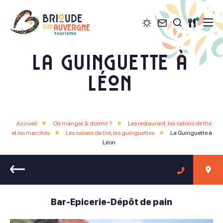
Météo
Contact
Restau
Je recher
Brioude Sud Auvergne Tourisme
La Guinguette à
Léon
Accueil
Où manger & dormir ?
Les restaurant, les salons de thé
et les marchés
Les salons de thé, les guinguettes
La Guinguette à
Léon
Retour
Bar-Epicerie-Dépôt de pain