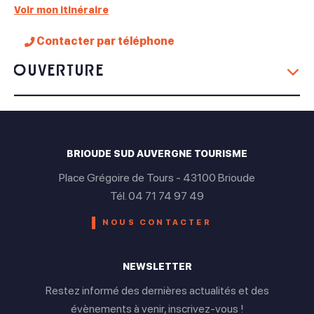
Voir mon itinéraire
Contacter par téléphone
Ouverture
Du 01 Juillet au 31 Août
Lundi
BRIOUDE SUD AUVERGNE TOURISME
Fermé
Place Grégoire de Tours - 43100 Brioude
Mardi
Tél. 04 71 74 97 49
Ouvert de 17h à 21h
NOUS CONTACTER
Mercredi
NEWSLETTER
Ouvert de 08h30 à 13h et de 17h à 21h
Restez informé des dernières actualités et des
Jeudi
évènements à venir, inscrivez-vous !