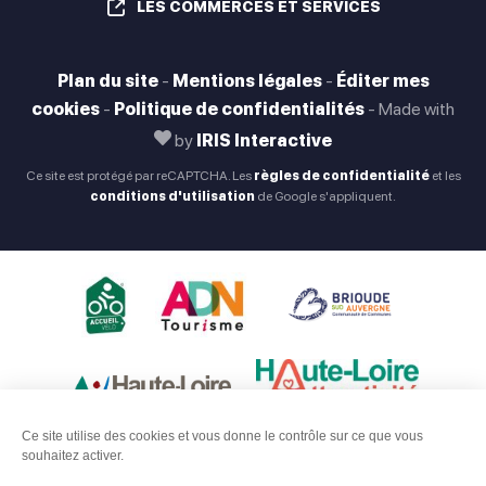
LES COMMERCES ET SERVICES
Plan du site
-
Mentions légales
-
Éditer mes
cookies
-
Politique de confidentialités
-
Made with
by
IRIS Interactive
Ce site est protégé par reCAPTCHA. Les
règles de confidentialité
et les
conditions d'utilisation
de Google s'appliquent.
Ce site utilise des cookies et vous donne le contrôle sur ce que vous
souhaitez activer.