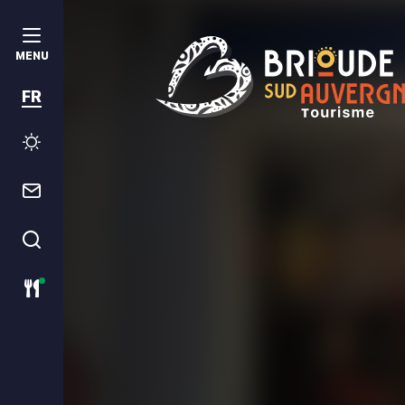
MENU
FR
Brioude Sud Auvergne Tourism
Météo
Contact
Je recherche
Restaurants ouverts ce jour