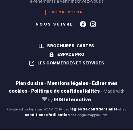
évènements à venir, inscrivez-vous !
Vendredi
INSCRIPTION
Ouvert de 09h30 à 12h et de 14h à 19h30
Suivez-nous s
Suivez-nou
NOUS SUIVRE :
Samedi
Ouvert de 09h30 à 12h et de 14h à 19h30
BROCHURES-CARTES
Dimanche
ESPACE PRO
Fermé
LES COMMERCES ET SERVICES
Plan du site
-
Mentions légales
-
Éditer mes
Toute l'année. Tous les jours
cookies
-
Politique de confidentialités
-
Made with
Ouverture le lundi de 10h à 12h et de 14h à 19h. Le mardi,
mercredi, jeudi, vendredi et samedi de 9h30 à 12h et de 14h
by
IRIS Interactive
à 19h30.
Ce site est protégé par reCAPTCHA. Les
règles de confidentialité
et les
Fermé le dimanche.
conditions d'utilisation
de Google s'appliquent.