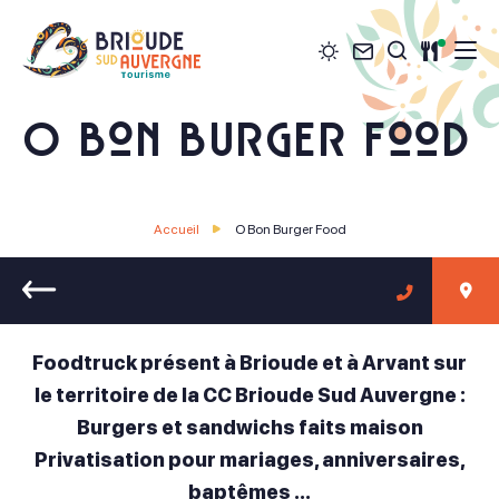
Météo
Contact
Restau
Je recher
Brioude Sud Auvergne Tourisme
O Bon Burger Food
Accueil
O Bon Burger Food
Retour
Foodtruck présent à Brioude et à Arvant sur
le territoire de la CC Brioude Sud Auvergne :
Burgers et sandwichs faits maison
Privatisation pour mariages, anniversaires,
baptêmes ...