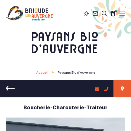
Météo
Contact
Restau
Je recher
Brioude Sud Auvergne Tourisme
Paysans Bio
d’Auvergne
Accueil
Paysans Bio d’Auvergne
Retour
Boucherie-Charcuterie-Traiteur