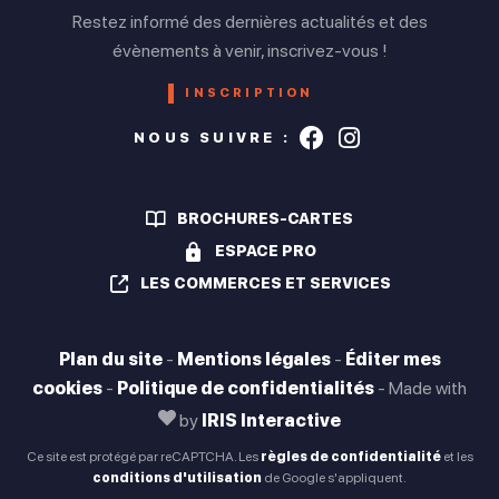
Fermé
Restez informé des dernières actualités et des
évènements à venir, inscrivez-vous !
Vendredi
INSCRIPTION
Ouvert de 14h à 19h
Suivez-nous s
Suivez-nou
NOUS SUIVRE :
Samedi
Ouvert de 10h à 13h
BROCHURES-CARTES
Dimanche
ESPACE PRO
Fermé
LES COMMERCES ET SERVICES
Plan du site
-
Mentions légales
-
Éditer mes
Toute l'année
cookies
-
Politique de confidentialités
-
Made with
Ouverture le mercredi de 14h à 18h. Le vendredi de 14h à
19h. Le samedi de 10h à 13h.
by
IRIS Interactive
Ce site est protégé par reCAPTCHA. Les
règles de confidentialité
et les
conditions d'utilisation
de Google s'appliquent.