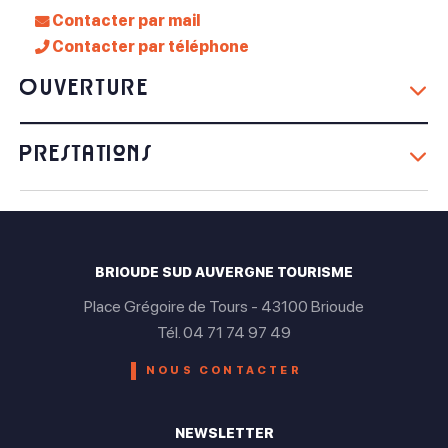
Contacter par mail
Contacter par téléphone
Ouverture
Du 01 Janvier au 31 Décembre
Prestations
Lundi
Équipements
Fermé
Mardi
Parking
BRIOUDE SUD AUVERGNE TOURISME
Fermé
Place Grégoire de Tours - 43100 Brioude
Tél. 04 71 74 97 49
Mercredi
NOUS CONTACTER
Ouvert de 14h à 18h
Jeudi
NEWSLETTER