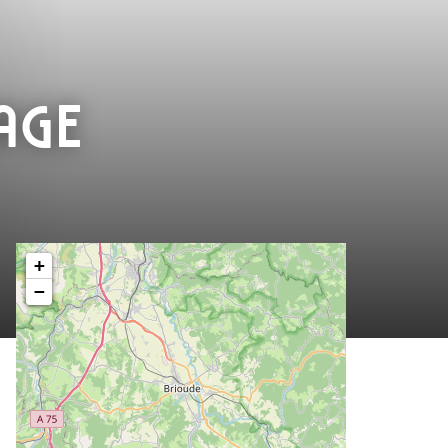
AGE
+
−