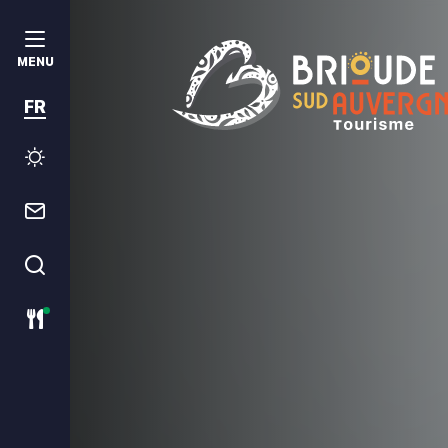
MENU
FR
Brioude Sud Auvergne Tourism
Météo
Contact
Je recherche
Restaurants ouverts ce jour