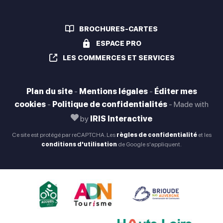
BROCHURES-CARTES
ESPACE PRO
LES COMMERCES ET SERVICES
Plan du site
-
Mentions légales
-
Éditer mes
cookies
-
Politique de confidentialités
-
Made with
by
IRIS Interactive
Ce site est protégé par reCAPTCHA. Les
règles de confidentialité
et les
conditions d'utilisation
de Google s'appliquent.