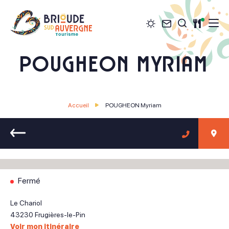
Météo
Contact
Restau
Je recher
Brioude Sud Auvergne Tourisme
POUGHEON Myriam
Accueil
POUGHEON Myriam
Retour
Fermé
Le Chariol
43230
Frugières-le-Pin
Voir mon itinéraire