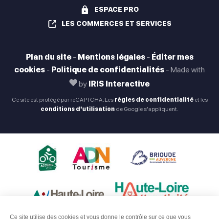
ESPACE PRO
LES COMMERCES ET SERVICES
Plan du site
-
Mentions légales
-
Éditer mes
cookies
-
Politique de confidentialités
-
Made with
by
IRIS Interactive
Ce site est protégé par reCAPTCHA. Les
règles de confidentialité
et les
conditions d'utilisation
de Google s'appliquent.
Ce site utilise des cookies et vous donne le contrôle sur ce que vous