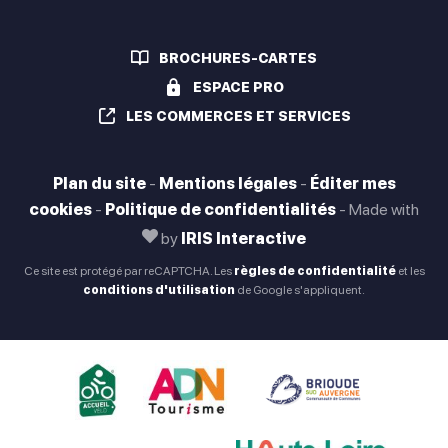
BROCHURES-CARTES
ESPACE PRO
LES COMMERCES ET SERVICES
Plan du site
-
Mentions légales
-
Éditer mes
cookies
-
Politique de confidentialités
-
Made with
by
IRIS Interactive
Ce site est protégé par reCAPTCHA. Les
règles de confidentialité
et les
conditions d'utilisation
de Google s'appliquent.