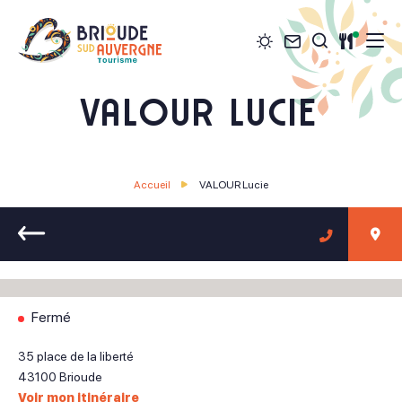
Météo
Contact
Restau
Je recher
Brioude Sud Auvergne Tourisme
VALOUR Lucie
Accueil
VALOUR Lucie
Retour
Fermé
35 place de la liberté
43100
Brioude
Voir mon itinéraire