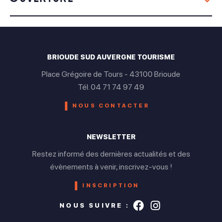
Du 01 Janvier au 31 Décembre
Lundi
BRIOUDE SUD AUVERGNE TOURISME
Ouvert de 13h30 à 17h30
Place Grégoire de Tours - 43100 Brioude
Mardi
Tél. 04 71 74 97 49
Ouvert de 09h30 à 12h30 et de 13h30 à 17h30
NOUS CONTACTER
Mercredi
NEWSLETTER
Ouvert de 09h30 à 12h30 et de 13h30 à 17h30
Restez informé des dernières actualités et des
Jeudi
évènements à venir, inscrivez-vous !
Ouvert de 09h30 à 12h30 et de 13h30 à 17h30
INSCRIPTION
Vendredi
Suivez-nous s
Suivez-nou
NOUS SUIVRE :