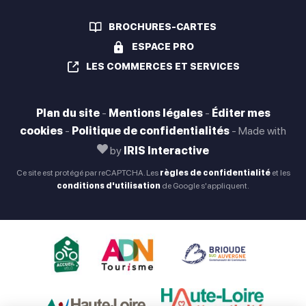
Ouvert de 09h30 à 12h30 et de 13h30 à 17h30
BROCHURES-CARTES
Samedi
ESPACE PRO
Fermé
LES COMMERCES ET SERVICES
Dimanche
Fermé
Plan du site
-
Mentions légales
-
Éditer mes
cookies
-
Politique de confidentialités
-
Made with
by
IRIS Interactive
Ouverture le lundi de 13h30 à 17h30. Le mardi, mercredi,
Ce site est protégé par reCAPTCHA. Les
règles de confidentialité
et les
jeudi et vendredi de 9h30 à 12h30 et de 13h30 à 17h30.
conditions d'utilisation
de Google s'appliquent.
Sauf les week-ends.