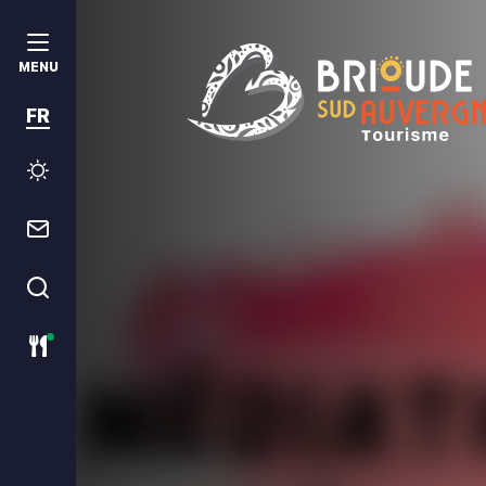
MENU
FR
Brioude Sud Auvergne Tourism
Météo
Contact
Je recherche
Restaurants ouverts ce jour