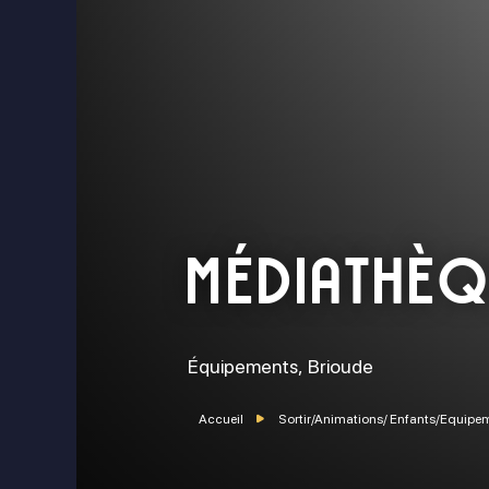
Médiathè
ok
stagram
Équipements,
Brioude
Accueil
Sortir/Animations/ Enfants/Equipe