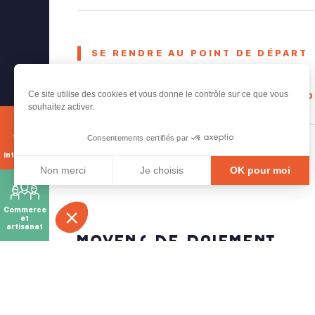
SE RENDRE AU POINT DE DÉPART
Ce site utilise des cookies et vous donne le contrôle sur ce que vous
SIGNALER UN PROBLÈME
CO
souhaitez activer.
Consentements certifiés par
Carte
interactive
Tarifs
Non merci
Je choisis
OK pour moi
Axeptio consent
Plateforme de Gestion du Consentement : Personnali
Commerce
Notre plateforme vous permet d'adapter et de gérer vo
et
artisanat
Moyens de paiement
Chèque
Espèces