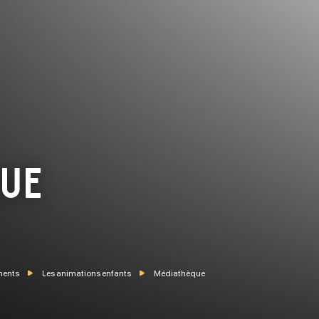
que
ments
Les animations enfants
Médiathèque