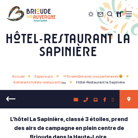
Météo
Contact
Restau
Je recher
Brioude Sud Auvergne Tourisme
Hôtel-Restaurant la
Sapinière
Accueil
Espace pro
Ensemble avec nos partenaires
Adhérents hôtels-restaurants
Hôtel-Restaurant la Sapinière
Retour
L’hôtel La Sapinière, classé 3 étoiles, prend
des airs de campagne en plein centre de
Brioude dans la Haute-Loire.