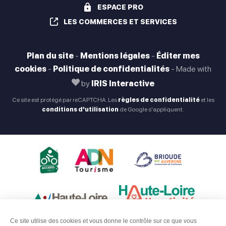
Dimanche
ESPACE PRO
Fermé
LES COMMERCES ET SERVICES
Plan du site
-
Mentions légales
-
Éditer mes
cookies
-
Politique de confidentialités
-
Made with
by
IRIS Interactive
Ce site est protégé par reCAPTCHA. Les
règles de confidentialité
et les
conditions d'utilisation
de Google s'appliquent.
Ce site utilise des cookies et vous donne le contrôle sur ce que vous