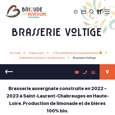
Météo
Contact
Restau
Je recher
Brioude Sud Auvergne Tourisme
Brasserie Voltige
Accueil
Espace pro
Ensemble avec nos partenaires
Adhérents artisans / producteurs
Brasserie Voltige
Retour
Brasserie auvergnate construite en 2022 –
2023 à Saint-Laurent-Chabreuges en Haute-
Loire. Production de limonade et de bières
100% bio.