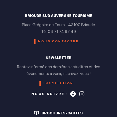
Ouvert de 10h30 à 18h30
Mardi
Parking gratuit
Parking
BRIOUDE SUD AUVERGNE TOURISME
Ouvert de 10h30 à 18h30
Place Grégoire de Tours - 43100 Brioude
Tél. 04 71 74 97 49
Services
Mercredi
NOUS CONTACTER
Ouvert de 10h30 à 18h30
Location de salles
Boutique en ligne
Jeudi
NEWSLETTER
Ouvert de 10h30 à 18h30
Restez informé des dernières actualités et des
évènements à venir, inscrivez-vous !
Vendredi
INSCRIPTION
Ouvert de 10h30 à 18h30
Suivez-nous s
Suivez-nou
NOUS SUIVRE :
Samedi
Fermé
BROCHURES-CARTES