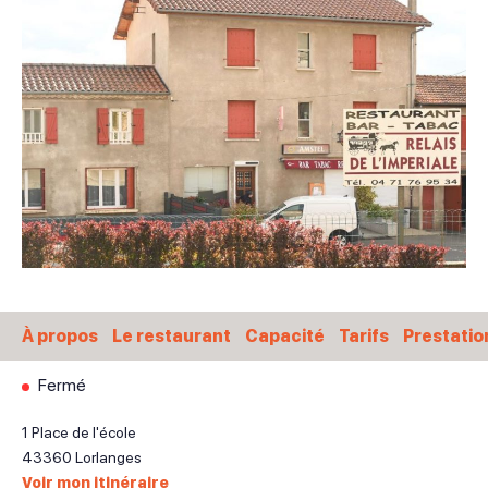
À propos
Le restaurant
Capacité
Tarifs
Prestatio
Fermé
1 Place de l'école
43360
Lorlanges
Voir mon itinéraire