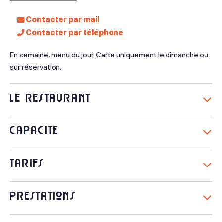
Contacter par mail
Contacter par téléphone
En semaine, menu du jour. Carte uniquement le dimanche ou
sur réservation.
Le restaurant
Spécialités culinaires
Capacité
Cuisine traditionnelle française
1 salle(s) climatisées
Tarifs
80 couvert(s) maximum
Propose des plats faits maison
Prestations
Moyens de paiement